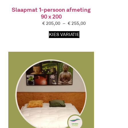
Slaapmat 1-persoon afmeting
90 x 200
€
205,00
–
€
255,00
KIES VARIATIE