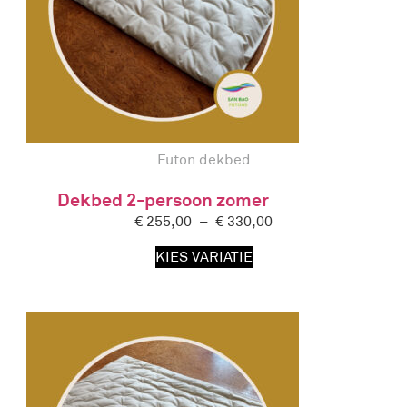
Futon dekbed
Dekbed 2-persoon zomer
€
255,00
–
€
330,00
KIES VARIATIE