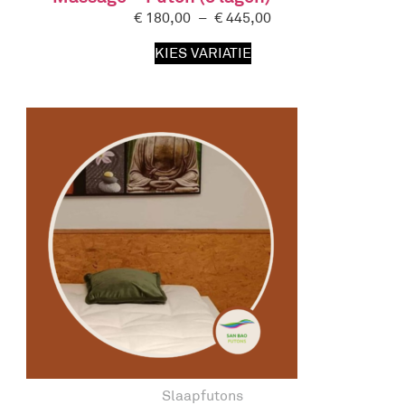
€
180,00
–
€
445,00
KIES VARIATIE
Slaapfutons