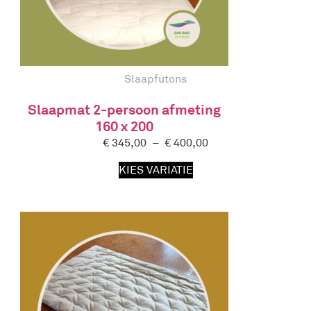
Slaapfutons
Slaapmat 2-persoon afmeting
160 x 200
€
345,00
–
€
400,00
KIES VARIATIE