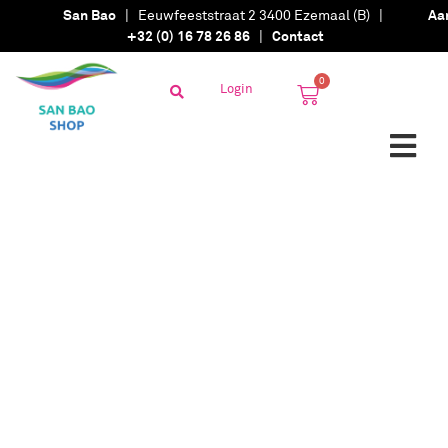
San Bao
| Eeuwfeeststraat 2 3400 Ezemaal (B) |
Aa
+32 (0) 16 78 26 86
|
Contact
0
Login