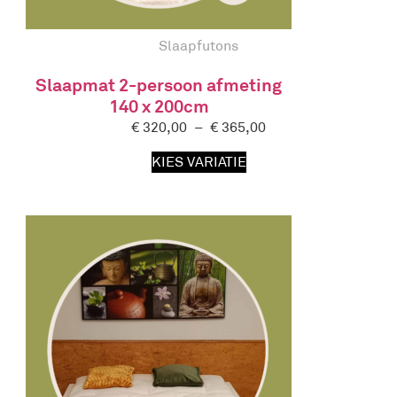
Slaapfutons
Slaapmat 2-persoon afmeting
140 x 200cm
€
320,00
–
€
365,00
KIES VARIATIE