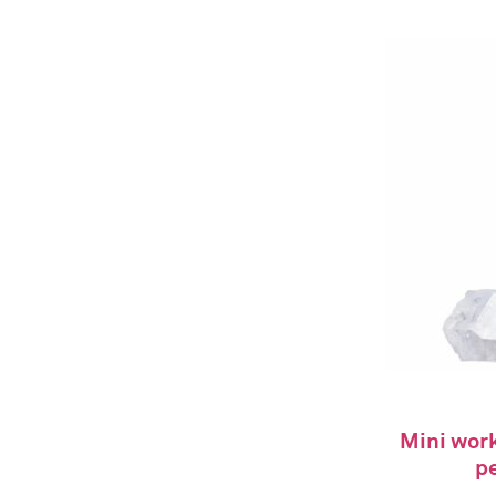
Kleurbrillen
Kleurklank muziek
Wellness
Boeken
Kirlianfotografie
Accessoires
Mini work
p