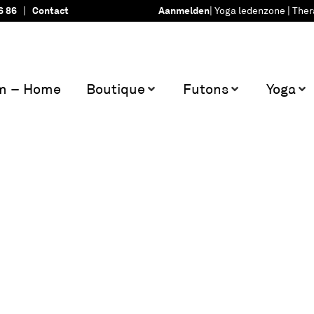
6 86
|
Contact
Aanmelden
|
Yoga ledenzone
|
Ther
m – Home
Boutique
Futons
Yoga