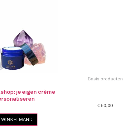
Basis producten
shop: je eigen crème
ersonaliseren
€
50,00
N WINKELMAND