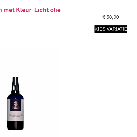
n met Kleur-Licht olie
€
58,00
KIES VARIATIE