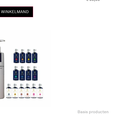
N WINKELMAND
Basis producten