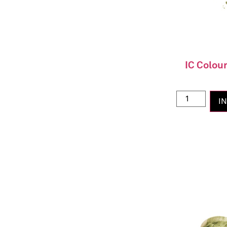
IC Colou
I