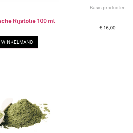
Basis producten
che Rijstolie 100 ml
€
16,00
N WINKELMAND