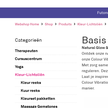
Futon
Webshop Home
Shop
Produits
Kleur-Lichtoliën
Basis
Categorieën
Natural Glow 
Therapeuten
Ontdek onze na
Cursuscentrum
onze Colour Vi
Met zorg samen
Yoga
Kleurenpunctuur
reguleren. Dez
Kleur-Lichtoliën
Workshop Kleur-Lichtolie
Laat je inspir
Zelfstudie Kleur-Licht oliën
Kleur reeks
Colour Vibrati
manier.
Kuur reeks
Kleurset pakketten
Massage Gemstones