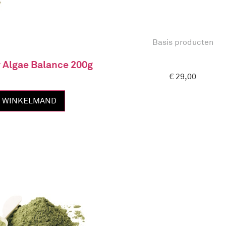
Basis producten
r Algae Balance 200g
€
29,00
N WINKELMAND