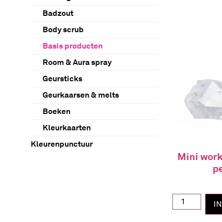
Badzout
Body scrub
Basis producten
Room & Aura spray
Geursticks
Geurkaarsen & melts
Boeken
Kleurkaarten
Kleurenpunctuur
Mini work
Lichtsets
p
Kristallen
Inductie
I
Computerbrillen