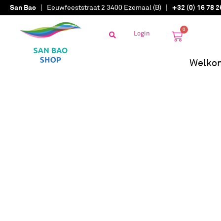
San Bao
| Eeuwfeeststraat 2 3400 Ezemaal (B) |
+32 (0) 16 78 2
0
Login
Welko