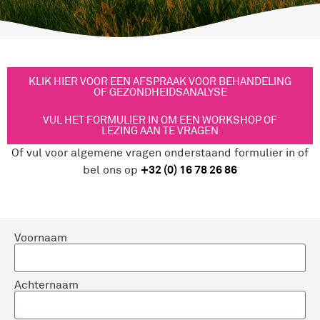
KLIK HIER VOOR EEN AFSPRAAK VOOR BEHANDELING
OF GEZONDHEIDSANALYSE
VUL HET FORMULIER IN OM EEN WORKSHOP OF
LEZING AAN TE VRAGEN
Of vul voor algemene vragen onderstaand formulier in of
+32 (0) 16 78 26 86
bel ons op
Voornaam
Achternaam