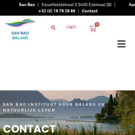
San Bao
| Eeuwfeeststraat 2 3400 Ezemaal (B) |
Aa
+32 (0) 16 78 26 86
|
Contact
0
Login
SAN BAO INSTITUUT VOOR BALANS EN
NATUURLIJK LEVEN
CONTACT