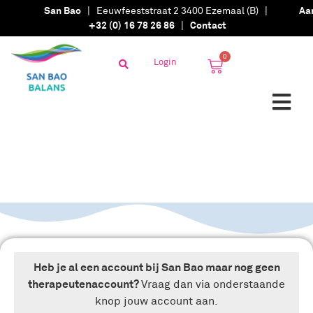
San Bao
| Eeuwfeeststraat 2 3400 Ezemaal (B) |
Aa
+32 (0) 16 78 26 86
|
Contact
0
Login
Heb je al een account bij San Bao maar nog geen
therapeutenaccount?
Vraag dan via onderstaande
knop jouw account aan.