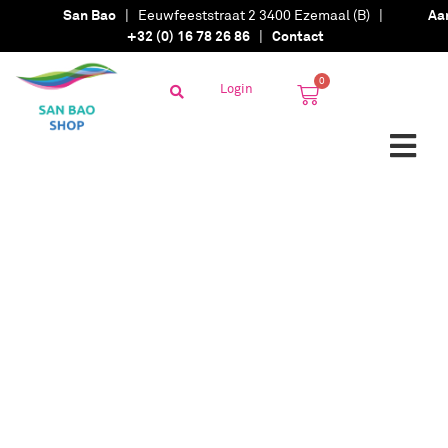
San Bao
| Eeuwfeeststraat 2 3400 Ezemaal (B) |
Aa
+32 (0) 16 78 26 86
|
Contact
0
Login