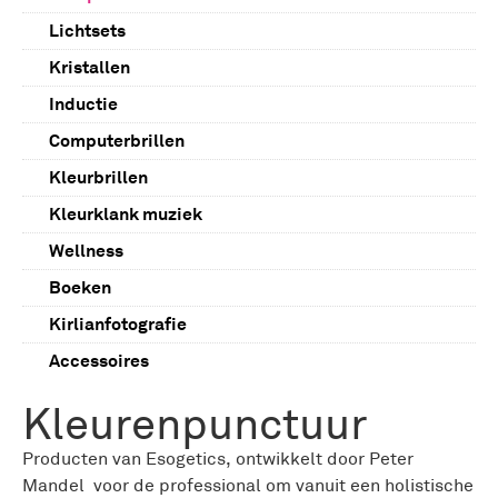
Hoofdkussens
Kuur reeks
Lichtsets
Slaapfutons
Kleurset pakketten
Kristallen
Futon dekbed
Massage Gemstones
Inductie
Badzout
Computerbrillen
Body scrub
Kleurbrillen
Basis producten
Kleurklank muziek
Room & Aura spray
Wellness
Geursticks
Boeken
Geurkaarsen & melts
Kirlianfotografie
Boeken
Accessoires
Kleurkaarten
Kleurenpunctuur
Producten van Esogetics, ontwikkelt door Peter
Mandel voor de professional om vanuit een holistische