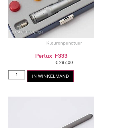
Kleurenpunctuur
Perlux-F333
€
297,00
IN WINKELMAND