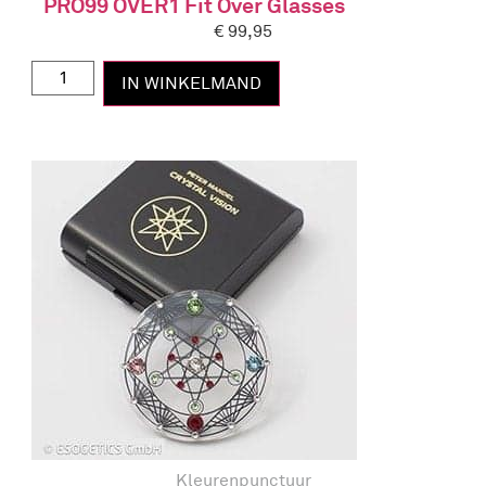
PRO99 OVER1 Fit Over Glasses
€
99,95
IN WINKELMAND
Kleurenpunctuur