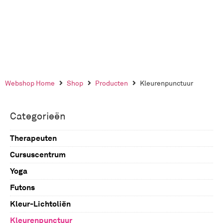
Webshop Home
Shop
Producten
Kleurenpunctuur
Categorieën
Therapeuten
Cursuscentrum
Yoga
Kleurenpunctuur
Futons
Workshop Kleur-Lichtolie
Kleur-Lichtoliën
Zelfstudie Kleur-Licht oliën
Massage futons
Kleurenpunctuur
Meditatie futons
Kleur reeks