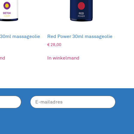
 30ml massageolie
Red Power 30ml massageolie
€
28,00
and
In winkelmand