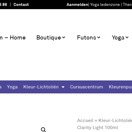
6 86
|
Contact
Aanmelden
|
Yoga ledenzone
|
Ther
m – Home
Boutique
Futons
Yoga
s
Yoga
Kleur-Lichtoliën
Cursuscentrum
Kleurenpu
Accueil
»
Kleur-Lichtolië
Clarity Light 100ml