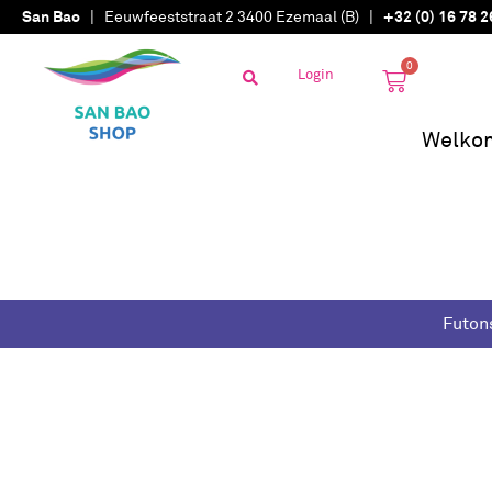
San Bao
| Eeuwfeeststraat 2 3400 Ezemaal (B) |
+32 (0) 16 78 2
0
Login
Welko
Futon