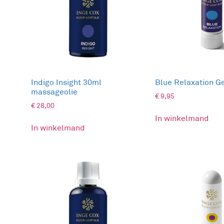
Aura-energy: Voor zuiverheid en heldere gedacht
Room-energy: Voor een heldere & lichte sfeer in 
Ervaar de energieke werking van deze room aura s
natuurlijke ingred
De roomspray bestaat uit
geuren
De
stimuleren je zintuigen.
Indigo Insight 30ml
Blue Relaxation G
kleurvibraties
energie
De
die inwerken op de
massageolie
€
9,95
€
28,00
Een fijne energie in je ruimte
In winkelmand
Een goede sfeer in de ruimte draagt bij tot een ‘
In winkelmand
Schoonheid, zuiverheid en wijsheid zijn de verbin
(kleur)betekenis door de synergie van essentiële o
leven.
Er zijn 9 verschillen de geuren in het Inge Cox R
Energy Flow (Red)
Aura-energy: Voor innerlijke kracht en persoonlijk