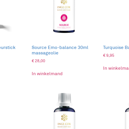
en
de ruimte
prays voor een warme en unieke geurbeleving in je huis.
iënten
.
eurstick
Source Emo-balance 30ml
Turquoise B
 in de ruimte
.
massageolie
€
9,95
€
28,00
In winkelm
feel good’ gevoel, zowel voor jezelf als voor je andere gezi
In winkelmand
dende factoren. Op ieder moment kun je de energie in de ruim
liën en de kleurlichtfrequenties. Breng geur- & kleurenergie 
oom Aura Spray gamma.
e groei