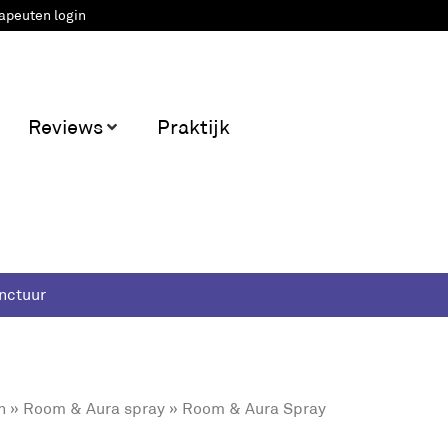
apeuten login
Reviews
Praktijk
nctuur
n
»
Room & Aura spray
» Room & Aura Spray