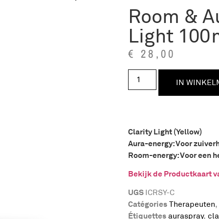
Room & Au
Light 100
€
28,00
IN WINKE
Clarity Light (Yellow)
Aura-energy: Voor zuiver
Room-energy: Voor een hel
Bekijk de Productkaart v
UGS
ICRSY-C
Catégories
Therapeuten
Étiquettes
auraspray
,
cla