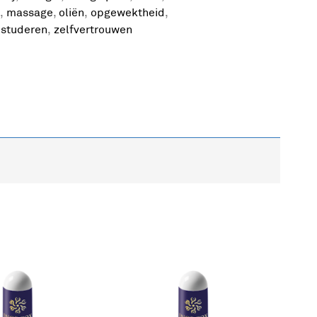
,
massage
,
oliën
,
opgewektheid
,
,
studeren
,
zelfvertrouwen
 dimensie te geven. Je transformeert je energie