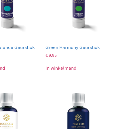
alance Geurstick
Green Harmony Geurstick
€
9,95
and
In winkelmand
nsleden en mensen die op bezoek komen.
te herstellen. Iedere geur heeft z’n eigen
in je energie en ruimte voor meer kleur in je