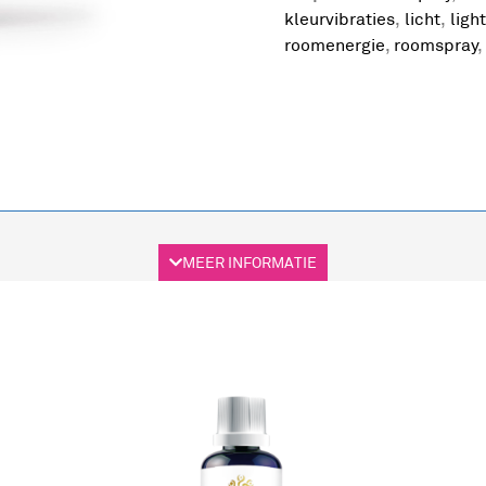
kleurvibraties
,
licht
,
light
roomenergie
,
roomspray
MEER INFORMATIE
arity Light
kkelen, je energie te harmoniseren en iedere ruimte een extra
ergie niveau.