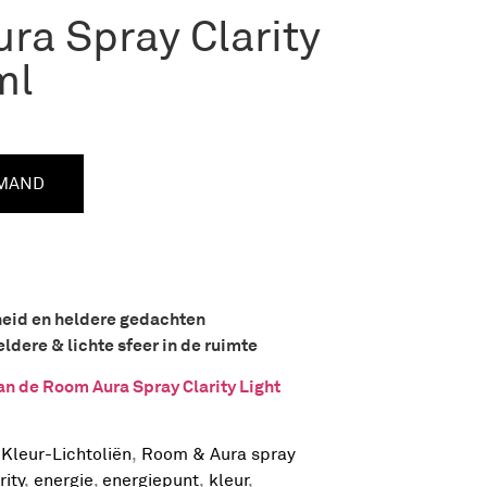
ra Spray Clarity
ml
LMAND
heid en heldere gedachten
dere & lichte sfeer in de ruimte
an de Room Aura Spray Clarity Light
,
Kleur-Lichtoliën
,
Room & Aura spray
rity
,
energie
,
energiepunt
,
kleur
,