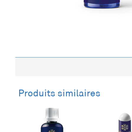
Description
Informations complémentaires
Description
Produits similaires
Bekijk de Productkaart van de Room Aura Spray Cl
Deze sprays zijn gecreëerd om je zintuigen te pri
en ruimte op een subtiele wijze naar een hoger en
Room- Aura spray:
Clarity Light