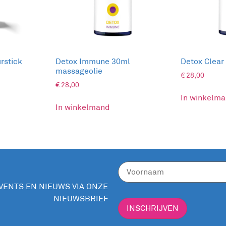
er in de ruimte
oed
n de ruimte
rstick
Detox Immune 30ml
Detox Clear
massageolie
€
28,00
en
€
28,00
de ruimte
In winkelm
In winkelmand
erlangen
sfeer in de ruimte
e sfeer in de ruimte
EVENTS EN NIEUWS VIA ONZE
NIEUWSBRIEF
nning
INSCHRIJVEN
uimte