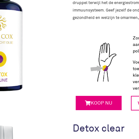
druppel terwijl het de energiestrom
immuunsysteem. Geef jezelf de ond
gezondheid en welzijn te omarmen,
Zo
aan
pol
Vo
toe
kle
ver
ver
KOOP NU
Detox clear