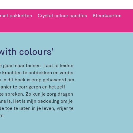
rset pakketten
Crystal colour candles
Kleurkaarten
with colours’
te gaan naar binnen. Laat je leiden
ke krachten te ontdekken en verder
ik in dit boek is erop gebaseerd om
nier te corrigeren en het zelf
te spreken. Zo kun je zorg dragen
ans is. Het is mijn bedoeling om je
 toe te laten in je leven, vrijer te
am.