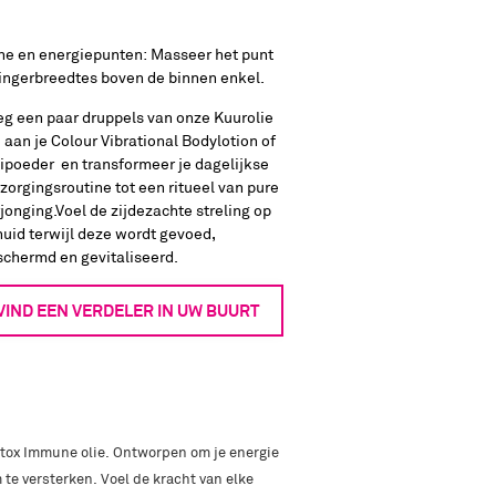
ne en energiepunten: Masseer het punt
ingerbreedtes boven de binnen enkel.
eg een paar druppels van onze Kuurolie
 aan je Colour Vibrational Bodylotion of
ipoeder en transformeer je dagelijkse
zorgingsroutine tot een ritueel van pure
jonging.
Voel de zijdezachte streling op
huid terwijl deze wordt gevoed,
schermd en gevitaliseerd.
VIND EEN VERDELER IN UW BUURT
etox Immune olie. Ontworpen om je energie
te versterken. Voel de kracht van elke