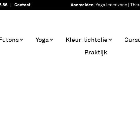
6 86
|
Contact
Aanmelden
|
Yoga ledenzone
|
Ther
Futons
Yoga
Kleur-lichtolie
Curs
Praktijk