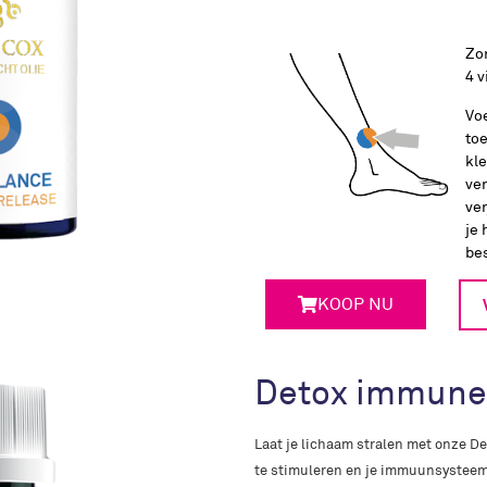
Zo
4 v
Vo
toe
kle
ver
ver
je 
be
KOOP NU
Detox immune
Laat je lichaam stralen met onze D
te stimuleren en je immuunsysteem 