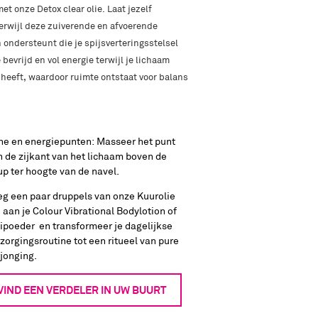
t onze Detox clear olie. Laat jezelf
erwijl deze zuiverende en afvoerende
ondersteunt die je spijsverteringsstelsel
bevrijd en vol energie terwijl je lichaam
 heeft, waardoor ruimte ontstaat voor balans
ne en energiepunten: Masseer het punt
 de zijkant van het lichaam boven de
p ter hoogte van de navel.
eg een paar druppels van onze Kuurolie
 aan je Colour Vibrational Bodylotion of
ipoeder en transformeer je dagelijkse
zorgingsroutine tot een ritueel van pure
jonging.
VIND EEN VERDELER IN UW BUURT