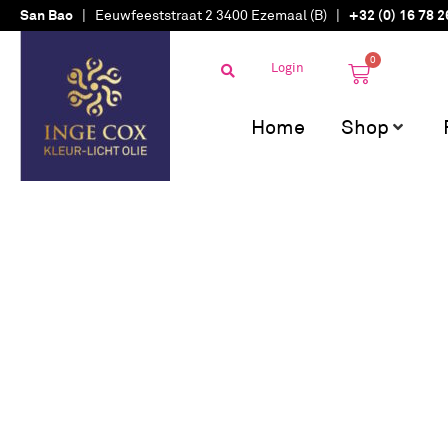
San Bao
| Eeuwfeeststraat 2 3400 Ezemaal (B) |
+32 (0) 16 78 2
0
Login
Home
Shop