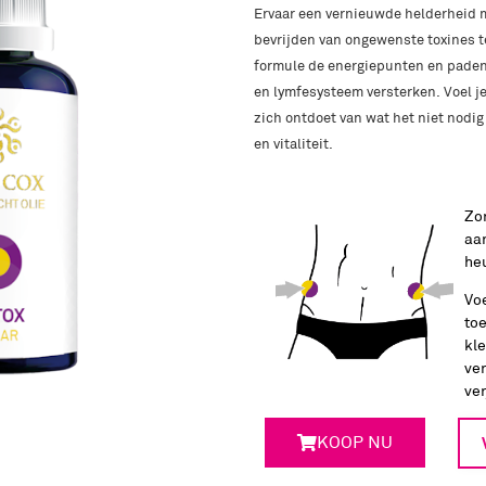
Ervaar een vernieuwde helderheid me
bevrijden van ongewenste toxines t
formule de energiepunten en paden 
en lymfesysteem versterken. Voel je 
zich ontdoet van wat het niet nodig
en vitaliteit.
Zo
aan
heu
Vo
toe
kle
ver
ver
KOOP NU