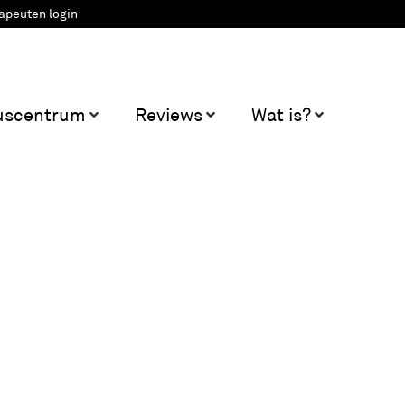
apeuten login
uscentrum
Reviews
Wat is?