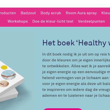
producten
Badzout
Body scrub
Room Aura spray
Kleu
Workshops
Doe de kleur-licht test
Verdeelpunten
Het boek ‘Healthy 
In dit boek nodig ik je uit om op reis 
door de kleuren om je eigen innerlij
te ontwikkelen. Alles wat ik je aanre
je eigen energie op een eenvoudige ma
helend vermogen van je lichaam aan 
voor je eigen energie als deze uit bal
te inspireren om iedere dag de vreugde
ademen en te luisteren naar je licha