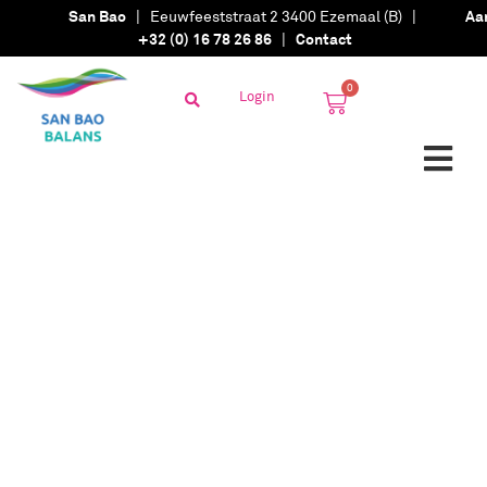
San Bao
| Eeuwfeeststraat 2 3400 Ezemaal (B) |
Aa
+32 (0) 16 78 26 86
|
Contact
0
Login