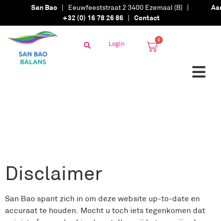
San Bao
| Eeuwfeeststraat 2 3400 Ezemaal (B) |
Aa
+32 (0) 16 78 26 86
|
Contact
0
Login
Disclaimer
San Bao spant zich in om deze website up-to-date en
accuraat te houden. Mocht u toch iets tegenkomen dat