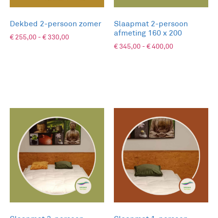
Dekbed 2-persoon zomer
Slaapmat 2-persoon
afmeting 160 x 200
€
255,00
-
€
330,00
€
345,00
-
€
400,00
KIES VARIATIE
KIES VARIATIE