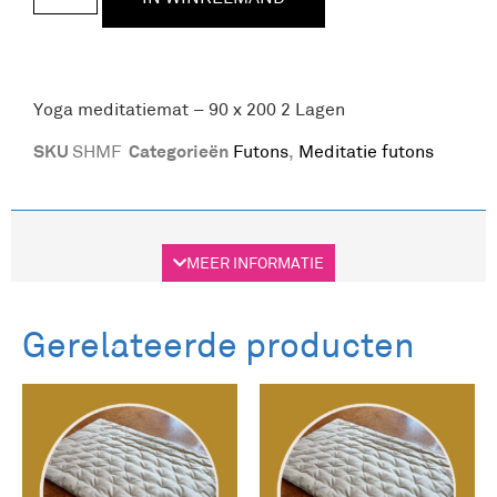
Yoga meditatiemat – 90 x 200 2 Lagen
SKU
Categorieën
SHMF
Futons
,
Meditatie futons
Beschrijving
Aanvullende informatie
MEER INFORMATIE
Beschrijving
Gerelateerde producten
Een wat dunnere futon (met 2 lagen
katoenvulling) kan perfect worden gebruikt als
yoga- of meditatiematje. Na gebruik rol je hem
gewoon terug op.