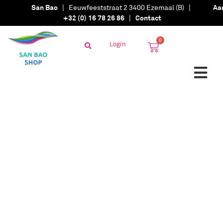
San Bao
| Eeuwfeeststraat 2 3400 Ezemaal (B) |
Aa
+32 (0) 16 78 26 86
|
Contact
0
Login