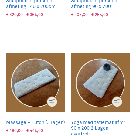
Slaapmat 2-persoon
Slaapmat 1-persoon
afmeting 140 x 200cm
afmeting 90 x 200
€
320,00
-
€
365,00
€
205,00
-
€
255,00
KIES VARIATIE
KIES VARIATIE
Massage – Futon (3 lagen)
Yoga meditatiemat afm:
90 x 200 2 Lagen +
€
180,00
-
€
445,00
overtrek