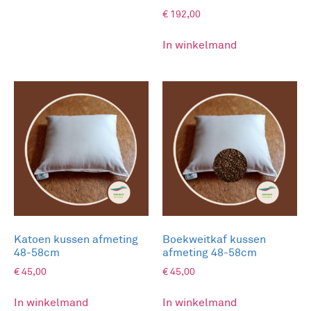
€
192,00
KIES VARIATIE
In winkelmand
Katoen kussen afmeting
Boekweitkaf kussen
48-58cm
afmeting 48-58cm
€
45,00
€
45,00
In winkelmand
In winkelmand