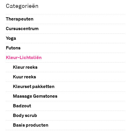
Categorieën
Therapeuten
Cursuscentrum
Yoga
Kleurenpunctuur
Futons
Workshop Kleur-Lichtolie
Kleur-Lichtoliën
Zelfstudie Kleur-Licht oliën
Massage futons
Meditatie futons
Kleur reeks
Hoofdkussens
Kuur reeks
Slaapfutons
Kleurset pakketten
Futon dekbed
Massage Gemstones
Badzout
Body scrub
Basis producten