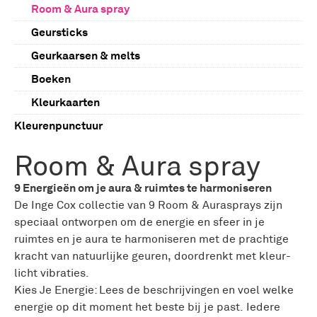
Room & Aura spray
Geursticks
Geurkaarsen & melts
Boeken
Kleurkaarten
Kleurenpunctuur
Lichtsets
Room & Aura spray
Kristallen
9 Energieën om je aura & ruimtes te harmoniseren
Inductie
De Inge Cox collectie van 9 Room & Aurasprays zijn
Computerbrillen
speciaal ontworpen om de energie en sfeer in je
ruimtes en je aura te harmoniseren met de prachtige
Kleurbrillen
kracht van natuurlijke geuren, doordrenkt met kleur-
Kleurklank muziek
licht vibraties.
Wellness
Kies Je Energie: Lees de beschrijvingen en voel welke
energie op dit moment het beste bij je past. Iedere
Boeken