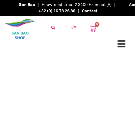
San Bao
| Eeuwfeeststraat 2 3400 Ezemaal (B) |
Aa
+32 (0) 16 78 26 86
|
Contact
0
Login