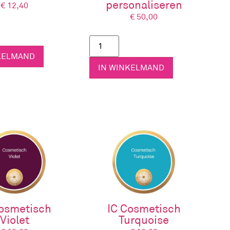
personaliseren
€
12,40
€
50,00
KELMAND
IN WINKELMAND
rgen. Elk ingrediënt is zorgvuldig geselecteerd
Cosmetisch
IC Cosmetisch
Violet
Turquoise