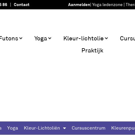
6 86
|
Contact
Aanmelden
|
Yoga ledenzone
|
Ther
Futons
Yoga
Kleur-lichtolie
Curs
Praktijk
s
Yoga
Kleur-Lichtoliën
Cursuscentrum
Kleurenpu