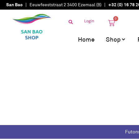
San Bao
| Eeuwfeeststraat 2 3400 Ezemaal (B) |
+32 (0) 16 78 2
0
Login
Home
Shop
Futon