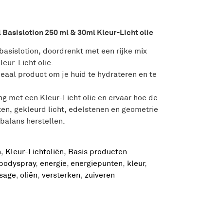
 Basislotion 250 ml & 30ml Kleur-Licht olie
basislotion, doordrenkt met een rijke mix
leur-Licht olie.
deaal product om je huid te hydrateren en te
ng met een Kleur-Licht olie en ervaar hoe de
ten, gekleurd licht, edelstenen en geometrie
balans herstellen.
n
,
Kleur-Lichtoliën
,
Basis producten
bodyspray
,
energie
,
energiepunten
,
kleur
,
sage
,
oliën
,
versterken
,
zuiveren