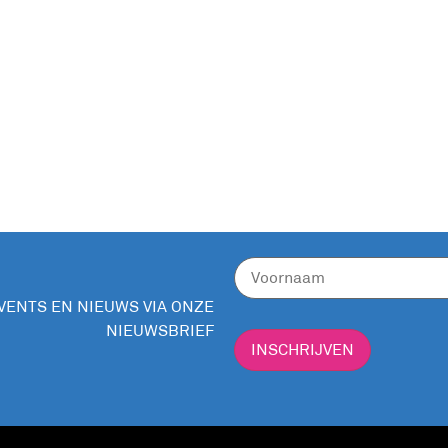
ryl Alcohol, Cocos nucifera oil, Theobroma cacao seed butter
 PEG-100 Stearate, Benzyl Alcohol, 2-Phenoxyethanol, Potass
ijk me time moment waarbij je energie in balans wordt gebrac
scrubs
–
roomaurasprays
–
kleurkaarten
–
boek ‘Healthy with
EVENTS EN NIEUWS VIA ONZE
NIEUWSBRIEF
INSCHRIJVEN