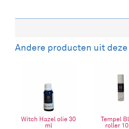
Beschrijving
Aanvullende informatie
Beschrijving
Andere producten uit deze
Combi: Colour Vibrational Basislotion 250 ml & 30
Verwen je huid met onze basislotion, doordrenkt m
Deze basislotion is een ideaal product om je huid
Personaliseer je verzorging met een Kleur-Licht o
emotionele balans herstellen.
Productkaarten:
Basislotion met Kleur-Licht olie RED
Witch Hazel olie 30
Tempel B
Basislotion met Kleur-Licht olie ORANGE
ml
roller 10
Basislotion met Kleur-Licht olie YELLOW