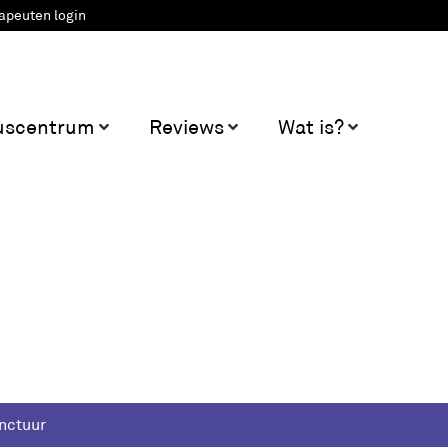
apeuten login
uscentrum
Reviews
Wat is?
nctuur