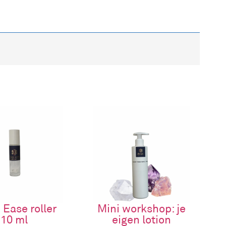
cht, edelstenen en geometrie je energie en
Ease roller
Mini workshop: je
10 ml
eigen lotion