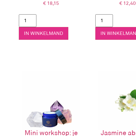
€
18,15
€
12,40
Basislotion met Kleur-Licht olie GREEN
Basislotion met Kleur-Licht olie TURQUOIS
Basislotion met Kleur-Licht olie BLUE
Basislotion met Kleur-Licht olie INDIGO
IN WINKELMAND
IN WINKELMA
Basislotion met Kleur-Licht olie VIOLET
Basislotion met Kleur-Licht olie REBALANC
Basislotion met Kleur-Licht olie DETOX CL
Basislotion met Kleur-Licht olie DETOX I
Basislotion met Kleur-Licht olie REVITALISE
Basislotion met Kleur-Licht olie EMOBALA
Basislotion met Kleur-Licht olie AURA HEA
Colour Vibrational Basislotion
Verwen je huid met onze basislotion, doordrenkt m
Deze basislotion in combinatie met Kleur-Licht ol
vanwege de unieke voordelen die het biedt.
De heilzame voordelen
Mini workshop: je
Jasmine ab