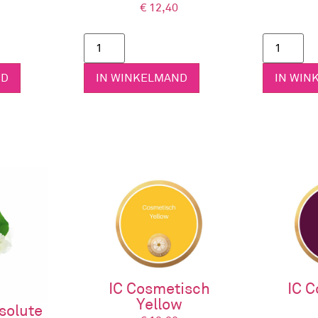
€
12,40
E
ND
IN WINKELMAND
IN WIN
E
EAR
MMUNE
NCE
LER
et een rijke mix van natuurlijke oliën.
ie is een ideaal product om je huid te hydrateren en te verzo
IC Cosmetisch
IC 
Yellow
solute