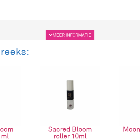
MEER INFORMATIE
 reeks:
ml Kleur-Licht olie
et een rijke mix van natuurlijke oliën.
 te hydrateren en te verzorgen.
lie en ervaar hoe de unieke synergie van planten, gekleurd li
loom
Sacred Bloom
Moon 
 ml
roller 10ml