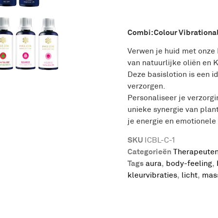
Combi: Colour Vibrational
Verwen je huid met onze 
van natuurlijke oliën en K
Deze basislotion is een i
verzorgen.
Personaliseer je verzorgi
unieke synergie van plan
je energie en emotionele 
SKU
ICBL-C-1
Categorieën
Therapeute
Tags
aura
,
body-feeling
,
kleurvibraties
,
licht
,
mas