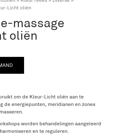
htoliën
»
Kleur reeks
»
Diverse
»
r-Licht oliën
je-massage
t oliën
LMAND
bruikt om de Kleur-Licht oliën aan te
ig de energiepunten, meridianen en zones
 masseren.
 workshops worden behandelingen aangeleerd
harmoniseren en te reguleren.