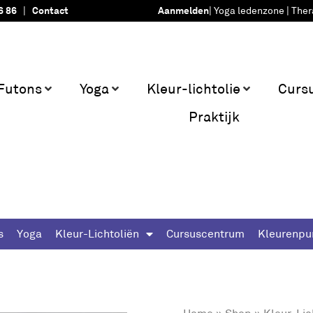
6 86
|
Contact
Aanmelden
|
Yoga ledenzone
|
Ther
Futons
Yoga
Kleur-lichtolie
Curs
Praktijk
s
Yoga
Kleur-Lichtoliën
Cursuscentrum
Kleurenpu