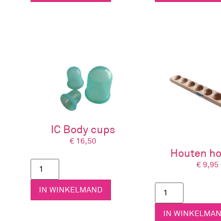
IC Body cups
€
16,50
Houten h
€
9,95
IN WINKELMAND
IN WINKELMA