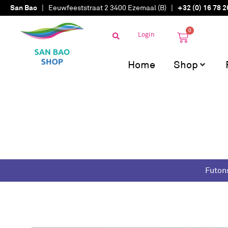
San Bao
| Eeuwfeeststraat 2 3400 Ezemaal (B) |
+32 (0) 16 78 2
0
Login
Home
Shop
Futon