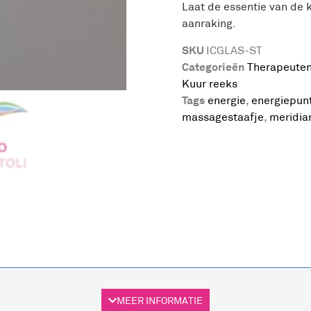
Laat de essentie van de 
aanraking.
SKU
ICGLAS-ST
Categorieën
Therapeute
Kuur reeks
Tags
energie
,
energiepun
massagestaafje
,
meridia
MEER INFORMATIE