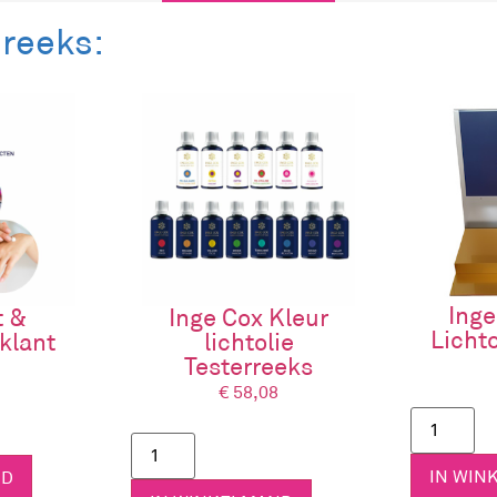
 reeks:
 oliën aan te brengen. Je kunt er handig de energiepunten, m
elingen aangeleerd om je energiesysteem te harmoniseren en
Inge
t &
Inge Cox Kleur
Licht
klant
lichtolie
Testerreeks
€
58,08
IN WIN
ND