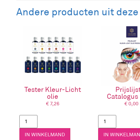
Beschrijving
Andere producten uit deze
Het glasstaafje wordt gebruikt om de Kleur-Licht
masseren.
In de Kleur-Licht oliën workshops worden behand
Tester Kleur-Licht
Prijslijs
olie
Catalogus 
€
7,26
€
0,00
IN WINKELMAND
IN WINKELMA