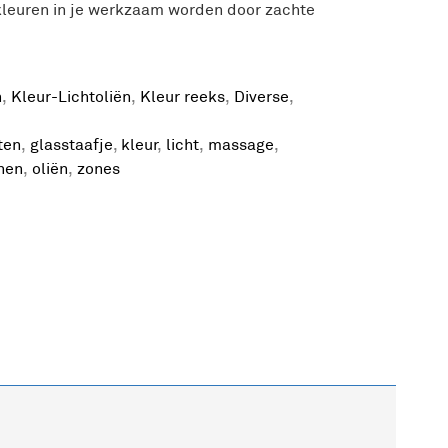
kleuren in je werkzaam worden door zachte
n
,
Kleur-Lichtoliën
,
Kleur reeks
,
Diverse
,
ten
,
glasstaafje
,
kleur
,
licht
,
massage
,
nen
,
oliën
,
zones