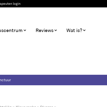
apeuten login
uscentrum
Reviews
Wat is?
nctuur