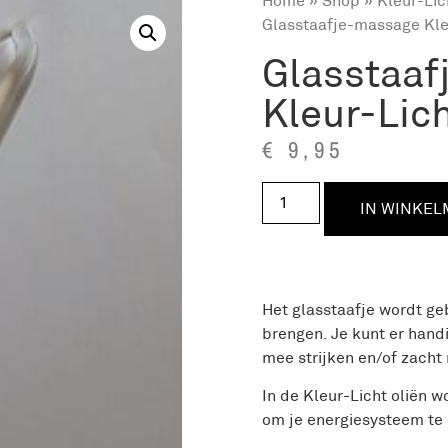
Home
»
Shop
»
Kleur-Lic
Glasstaafje-massage Kleu
Glasstaaf
Kleur-Lich
€
9,95
IN WINKE
Het glasstaafje wordt ge
brengen. Je kunt er hand
mee strijken en/of zacht
In de Kleur-Licht oliën
om je energiesysteem te 