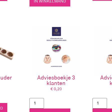
IN WINKELMAND
ouder
Adviesboekje 3
Advi
klanten
€
0,20
ND