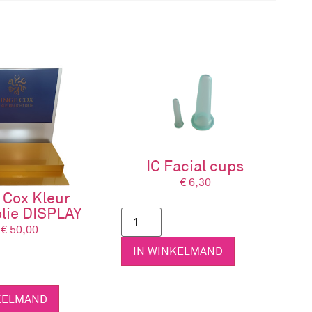
eridianen en zones mee strijken en/of zacht
 te reguleren.
IC Facial cups
€
6,30
 Cox Kleur
olie DISPLAY
€
50,00
IN WINKELMAND
KELMAND