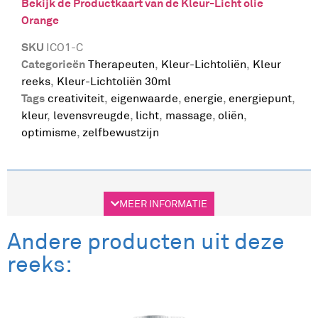
Bekijk de Productkaart van de Kleur-Licht olie
Orange
SKU
ICO1-C
Categorieën
Therapeuten
,
Kleur-Lichtoliën
,
Kleur
reeks
,
Kleur-Lichtoliën 30ml
Tags
creativiteit
,
eigenwaarde
,
energie
,
energiepunt
,
kleur
,
levensvreugde
,
licht
,
massage
,
oliën
,
optimisme
,
zelfbewustzijn
Beschrijving
Aanvullende informatie
MEER INFORMATIE
Beschrijving
Andere producten uit deze
reeks:
Bekijk de Productkaart van de Kleur-Licht olie
Orange