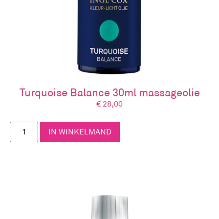
Lees meer over de werking van kleuren & energie
in het boek ‘Healthy with colours’
.
Kleur-licht oliën
–
geursticks
–
badzouten
–
bodyscrubs
–
basisproducten
–
roomaurasprays
–
kleurkaarten
–
boek ‘Healthy with colours
Turquoise Balance 30ml massageolie
Waarschuwing
€
28,00
Niet gebruiken bij baby’s, kinderen onder de 6
jaar, tijdens de zwangerschap en
IN WINKELMAND
borstvoedingsperiode.
Niet aanbrengen op een geïrriteerde en/of
beschadigde huid. Bij een overgevoeligheid van
een van de bestanddelen verdunnen met een
basisolie of stoppen met de behandeling.