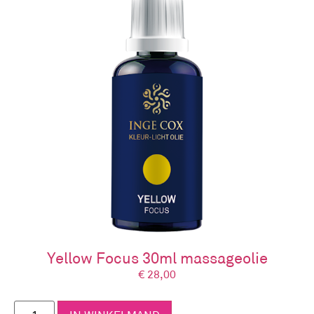
De Kleur-Licht oliën zijn holistische
therapeutische massage oliën die je kunt
gebruiken om energiepunten, huidzones van het
lichaam te masseren om het zelfhelend
vermogen van het lichaam te stimuleren. Het
verbetert je gezondheid, verzorgt je lichaam en
ondersteunt je emotioneel welzijn doordat via de
huid een impuls wordt gegeven aan de buitenkant
van het lichaam die doorwerkt naar de
binnenkant van het lichaam. Je kunt de Kleur-
Licht massage oliën ook gebruiken voor in bad,
een voetbad, bodylotion of tijdens een
lichaamsmassage.
Wil je hier meer over leren? Kijk dan zeker eens
naar
het cursusaanbod
.
Yellow Focus 30ml massageolie
Stimuleer je lichaam om terug te keren naar het
€
28,00
grootst mogelijke evenwicht.