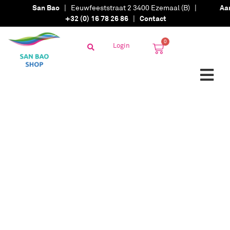
San Bao
| Eeuwfeeststraat 2 3400 Ezemaal (B) |
Aa
+32 (0) 16 78 26 86
|
Contact
0
Login