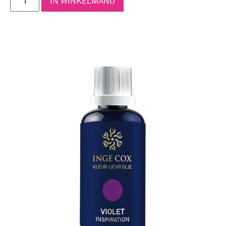
IN WINKELMAND
Hoe te gebruiken
Kleur-Licht drukpuntmassage: 1 tot 2
druppels per energiepunt inmasseren met
cirkel bewegingen.
Kleur-Licht zonemassage: naar gelang de
grootte van de zone, 1 tot 5 druppels per
zone inmasseren met cirkel bewegingen.
Kleur-Licht bad: 10 tot 15 druppels mengen
met 50 tot 100 gram Inge Cox badzout Pure
Natural en toevoegen aan je badwater.
Kleur-Licht voetbad: 5 tot 10 druppels
toevoegen aan je voetbad met een
temperatuur van 38°C.
Kleur-Licht bodylotion: 5 tot 10 druppels
toevoegen aan 10ml bodylotion / per beurt.
Zie bijsluiter in het doosje voor alle
*
energiepunten.