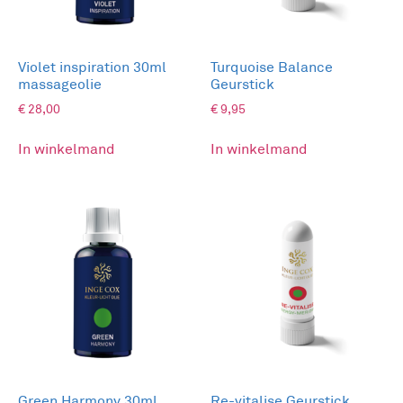
Violet inspiration 30ml
Turquoise Balance
massageolie
Geurstick
€
28,00
€
9,95
In winkelmand
In winkelmand
Green Harmony 30ml
Re-vitalise Geurstick