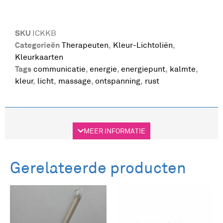
SKU
ICKKB
Categorieën
Therapeuten
,
Kleur-Lichtoliën
,
Kleurkaarten
Tags
communicatie
,
energie
,
energiepunt
,
kalmte
,
kleur
,
licht
,
massage
,
ontspanning
,
rust
Beschrijving
Aanvullende informatie
MEER INFORMATIE
Beschrijving
Gerelateerde producten
Zen & Kleur Blue Relaxation
Wacht niet tot het perfecte moment maar pak
jouw kleurmoment en maak het perfect!