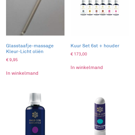
Deze Healthy with colours kaarten helpen je op
weg met een massage-zone,
ademhalingsoefening, mudra, affirmatie en een
meditatie afbeelding.
Een klein positief moment kan je dag veranderen.
Glasstaafje-massage
Kuur Set 6st + houder
Combineer je Zen & Kleur moment met de Inge
Kleur-Licht oliën
€
173,00
Cox Blue geurstick, Massage olie Blue, Badzout
€
9,95
Qi balance of de Bodyscrub Bright aura.
In winkelmand
In winkelmand
Stem je geur en kleur af op jouw ontspanning,
sport, studeer, werk, relax en/of meditatie
moment.