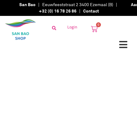
San Bao
| Eeuwfeeststraat 2 3400 Ezemaal (B) |
Aa
+32 (0) 16 78 26 86
|
Contact
0
Login