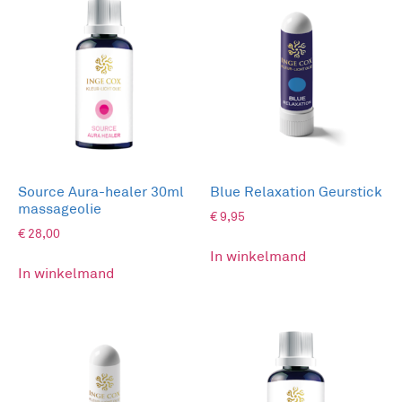
natuurlijke
De roomspray bestaat uit
ingrediënten
.
geuren
De
stimuleren je zintuigen.
kleurvibraties
De
die inwerken op de
energie in de ruimte
.
Een fijne energie in je ruimte
Een goede sfeer in de ruimte draagt bij tot een
Source Aura-healer 30ml
Blue Relaxation Geurstick
‘feel good’ gevoel, zowel voor jezelf als voor je
massageolie
€
9,95
andere gezinsleden en mensen die op bezoek
€
28,00
komen. Schoonheid, zuiverheid en wijsheid zijn
In winkelmand
de verbindende factoren. Op ieder moment kun
In winkelmand
je de energie in de ruimte herstellen. Iedere geur
heeft z’n eigen (kleur)betekenis door de synergie
van essentiële oliën en de kleurlichtfrequenties.
Breng geur- & kleurenergie in je energie en
ruimte voor meer kleur in je leven.