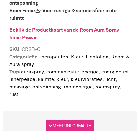
ontspanning
Room-energy: Voor rustige & serene sfeer in de
ruimte
Bekijk de Productkaart van de Room Aura Spray
Inner Peace
SKU
ICRSB-C
Categorieën
Therapeuten
,
Kleur-Lichtoliën
,
Room &
Aura spray
Tags
auraspray
,
communicatie
,
energie
,
energiepunt
,
innerpeace
,
kalmte
,
kleur
,
kleurvibraties
,
licht
,
massage
,
ontspanning
,
roomenergie
,
roomspray
,
rust
Beschrijving
Aanvullende informatie
MEER INFORMATIE