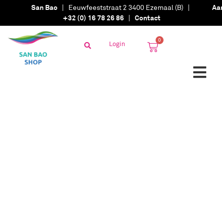
San Bao
| Eeuwfeeststraat 2 3400 Ezemaal (B) |
Aa
+32 (0) 16 78 26 86
|
Contact
0
Login