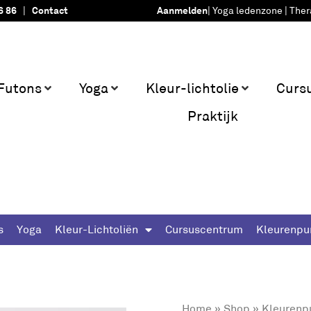
6 86
|
Contact
Aanmelden
|
Yoga ledenzone
|
Ther
Futons
Yoga
Kleur-lichtolie
Curs
Praktijk
s
Yoga
Kleur-Lichtoliën
Cursuscentrum
Kleurenpu
Home
»
Shop
»
Kleurenp