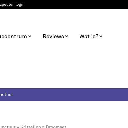
apeuten login
uscentrum
Reviews
Wat is?
nctuur
unctuur
»
Kristallen
» Droomset