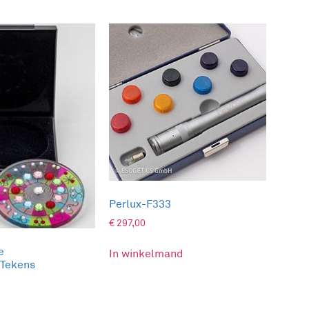
Perlux-F333
€
297,00
e
In winkelmand
)Tekens