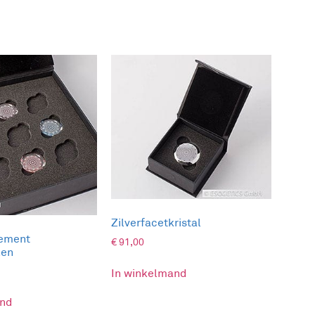
iddel om je heel snel weer beter te voelen.
erstoren.
ewustzijn en het onderbewustzijn’.
je lichaam kan zich beter herstellen.
olie op een bepaalde droomzone. De symboolkaarten
om zelf of met je cliënten effectief met deze
Zilverfacetkristal
lement
€
91,00
len
In winkelmand
and