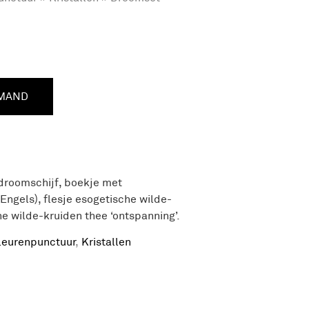
LMAND
droomschijf, boekje met
ngels), flesje esogetische wilde-
he wilde-kruiden thee ‘ontspanning’.
leurenpunctuur
,
Kristallen