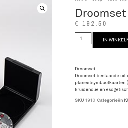
Droomset
€
192,50
IN WINKE
Droomset
Droomset bestaande uit 
planeetsymboolkaarten (E
kruidenolie en esogetisc
SKU
Categorieën
1910
K