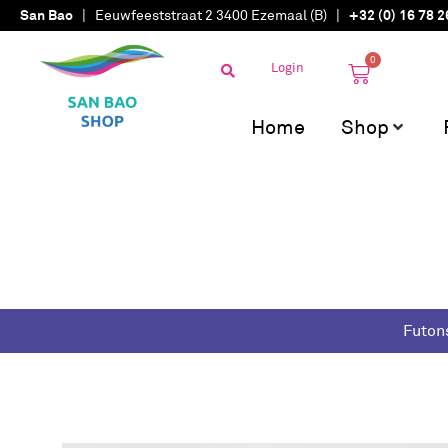
San Bao
| Eeuwfeeststraat 2 3400 Ezemaal (B) |
+32 (0) 16 78 2
0
Login
Home
Shop
Futon