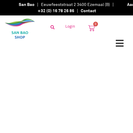
San Bao
| Eeuwfeeststraat 2 3400 Ezemaal (B) |
Aa
+32 (0) 16 78 26 86
|
Contact
0
Login