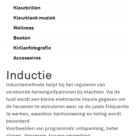
Body scrub
Kleurbrillen
Basis producten
Kleurklank muziek
Room & Aura spray
Wellness
Geursticks
Boeken
Geurkaarsen & melts
Kirlianfotografie
Boeken
Accessoires
Kleurkaarten
Inductie
Inductiemethode helpt bij het reguleren van
verstoorde hersengolfpatronen bij klachten. Via de
huid wordt een kleine elektrische impuls gegeven om
de hersenen te stimuleren weer op de juiste frequentie
te werken, waardoor harmonisering en heling wordt
bevorderd.
Voorbeelden van programma’s: ontspanning, beter
slapen, depressie, trauma verwerking,