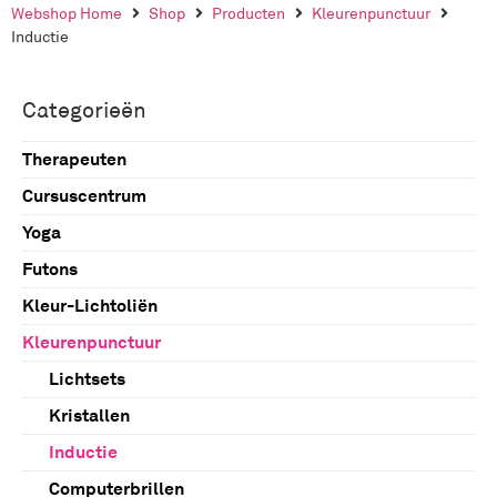
Webshop Home
Shop
Producten
Kleurenpunctuur
Inductie
Categorieën
Therapeuten
Cursuscentrum
Yoga
Kleurenpunctuur
Futons
Workshop Kleur-Lichtolie
Kleur-Lichtoliën
Zelfstudie Kleur-Licht oliën
Massage futons
Kleurenpunctuur
Meditatie futons
Kleur reeks
Hoofdkussens
Kuur reeks
Lichtsets
Slaapfutons
Kleurset pakketten
Kristallen
Futon dekbed
Massage Gemstones
Inductie
Badzout
Computerbrillen