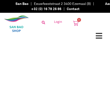
San Bao
| Eeuwfeeststraat 2 3400 Ezemaal (B) |
Aa
+32 (0) 16 78 26 86
|
Contact
0
Login