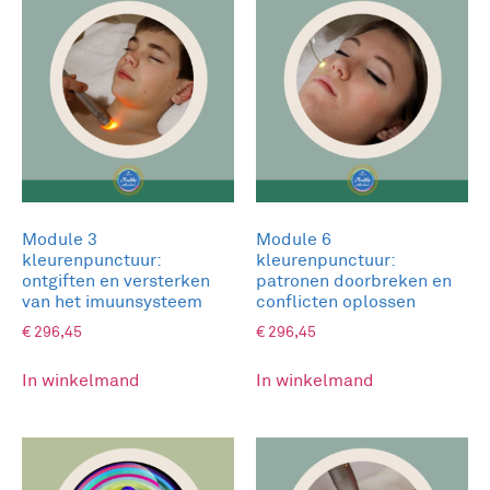
in de vingertoppen tot uiting komt.
Module 3
Module 6
kleurenpunctuur:
kleurenpunctuur:
ontgiften en versterken
patronen doorbreken en
van het imuunsysteem
conflicten oplossen
€
296,45
€
296,45
In winkelmand
In winkelmand