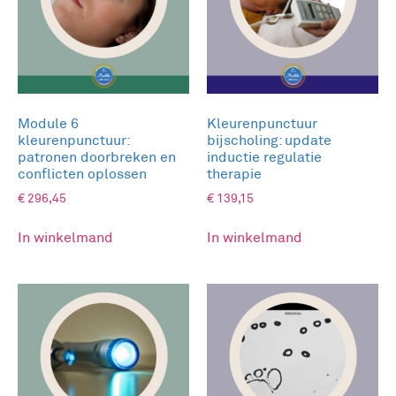
dimensie van heling, bevrijding en harmonie voor
lichaam, ziel en geest.
Inhoud van de cursus:
Introductie energieblokkades en hun impact
Module 6
Kleurenpunctuur
Interpretatie van lichaamsenergie en
kleurenpunctuur:
bijscholing: update
energetische richtlijnen
patronen doorbreken en
inductie regulatie
Theorie en symboliek trauma kleurmassage
conflicten oplossen
therapie
Trauma kleurmassage
€
296,45
€
139,15
Aanvullende opdrachten: trauma healing
bord en trauma oefening
In winkelmand
In winkelmand
Programma:
Inleiding
: Ontdek de kracht van
Kleurmassage
Verken hoe ons lichaam negatieve
stressvolle situaties onthoudt en hoe dit een
sluimerende spanning kan veroorzaken,
resulterend in een verlies van energie en