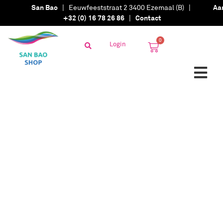
San Bao
| Eeuwfeeststraat 2 3400 Ezemaal (B) |
Aa
+32 (0) 16 78 26 86
|
Contact
0
Login