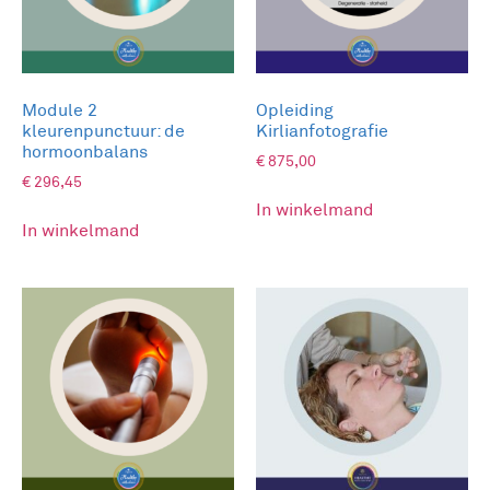
negatieve emoties.
Begrip van Traumatische Herinneringen
:
Verdiep je in het mechanisme van
emotionele stressreacties. Leer hoe
Module 2
Opleiding
bepaalde gebeurtenissen en ervaringen
kleurenpunctuur: de
Kirlianfotografie
hormoonbalans
onbewuste gevoelsherinneringen in ons
€
875,00
lichaam kunnen triggeren, resulterend in
€
296,45
onbalans en ongemak.
In winkelmand
Zachte Ontspanningstechnieken
In winkelmand
: Verminder
de impact van negatieve
gevoelsherinneringen. Verken een methode
waarbij Kleur-Licht oliën worden gebruikt
om te identificeren waar deze
herinneringsstress in het lichaam is
verankerd en welke gevoelens hiermee zijn
verbonden.
Trauma Behandeling
: Helende massage voor
lichaam, ziel en geest. Ontdek hoe Kleur-