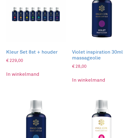
De basis van deze kaars is 100% Ecologische
koolzaadwas, doordrenkt met een synergie van
pure essentiële oliën en kristalenergie van
Rozekwarts.
synergie
De
draagt de eigenschappen in zich van
kleur roze & fushia
de
, zoals de bron, healing,
Kleur Set 8st + houder
Violet inspiration 30ml
massageolie
bescherming & schoonheid.
€
229,00
De geur is een heerlijke blend van Palo santo,
€
28,00
Geranium, Lavendel, Wierook, patchouilli &
In winkelmand
In winkelmand
Sandelhout. Dit is dezelfde synergie als in de
Kleur-Licht olie Source Aura healer om je aura te
zuiveren en te reinigen.
Rozekwartskristallen
De
voegen een helend
element van de natuur toe en geven aan de kaars
een extra kristalheldere dimensie waardoor deze
een prachtig cadeau is voor jezelf of anderen.