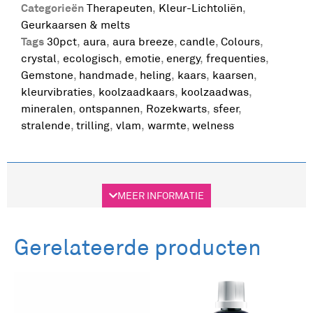
Categorieën
Therapeuten
,
Kleur-Lichtoliën
,
Geurkaarsen & melts
Tags
30pct
,
aura
,
aura breeze
,
candle
,
Colours
,
crystal
,
ecologisch
,
emotie
,
energy
,
frequenties
,
Gemstone
,
handmade
,
heling
,
kaars
,
kaarsen
,
kleurvibraties
,
koolzaadkaars
,
koolzaadwas
,
mineralen
,
ontspannen
,
Rozekwarts
,
sfeer
,
stralende
,
trilling
,
vlam
,
warmte
,
welness
Beschrijving
MEER INFORMATIE
Beschrijving
Gerelateerde producten
IC Crystal Colour Candle
AURA BREEZE kaars met Rozekwarts
edelsteenkristallen