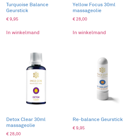
Turquoise Balance
Yellow Focus 30ml
Schenkt de energie voor transformatie
Geurstick
massageolie
€
9,95
€
28,00
Als de kaars is opgebrand kan de glazen pot met
bamboe deksel gebruikt worden voor diverse
In winkelmand
In winkelmand
doeleinden.
De Rozekwartskristallen kunnen worden
afgespoeld om daarna onder je kussen te leggen
tijdens het slapen of mee te nemen in je
broekzak of handtas voor de helende energie dat
het in zich draagt.
A warm , blissful & beautiful Crystal Colour Candle
Voordelen IC Crystal Colour Candle:
Detox Clear 30ml
Re-balance Geurstick
Ecologische koolzaadwas
massageolie
€
9,95
Zuivere kristallen
€
28,00
Pure synergiën