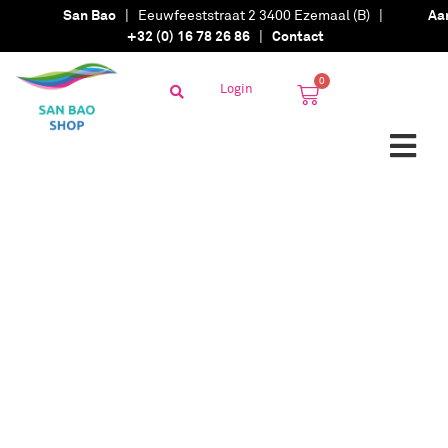
San Bao
| Eeuwfeeststraat 2 3400 Ezemaal (B) |
Aa
+32 (0) 16 78 26 86
|
Contact
0
Login