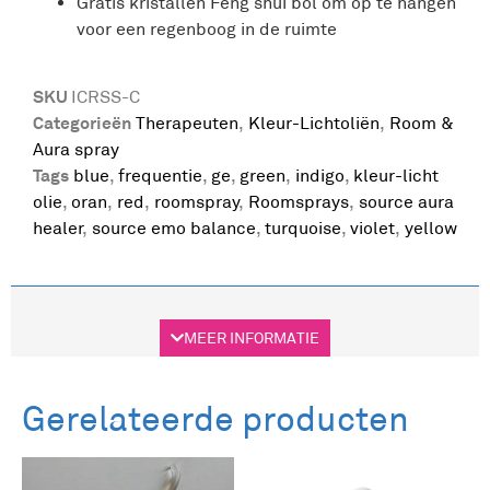
Gratis kristallen Feng shui bol om op te hangen
voor een regenboog in de ruimte
SKU
ICRSS-C
Categorieën
Therapeuten
,
Kleur-Lichtoliën
,
Room &
Aura spray
Tags
blue
,
frequentie
,
ge
,
green
,
indigo
,
kleur-licht
olie
,
oran
,
red
,
roomspray
,
Roomsprays
,
source aura
healer
,
source emo balance
,
turquoise
,
violet
,
yellow
Beschrijving
MEER INFORMATIE
Beschrijving
Gerelateerde producten
Set: 9 verschillende Room Aura sprays 10ml
is een mooi doosje