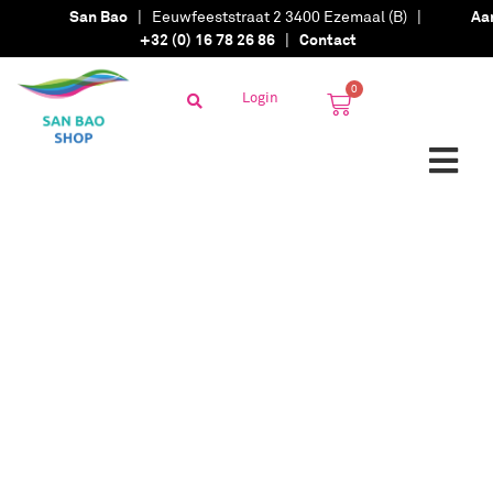
San Bao
| Eeuwfeeststraat 2 3400 Ezemaal (B) |
Aa
+32 (0) 16 78 26 86
|
Contact
0
Login