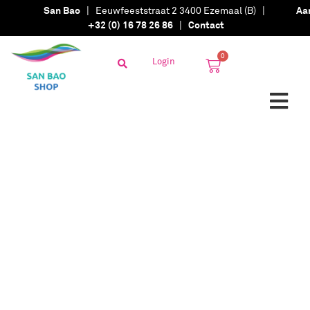
San Bao
| Eeuwfeeststraat 2 3400 Ezemaal (B) |
Aa
+32 (0) 16 78 26 86
|
Contact
0
Login