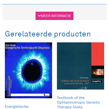
Beschrijving
MEER INFORMATIE
Beschrijving
Gerelateerde producten
Behandelingen speciaal voor de infrarood-
lichtset, die vooral gebruikt wordt bij
pijnbestrijding.
Textbook of the
Ophtalmotropic Genetic
Energetische
Therapy-Duits