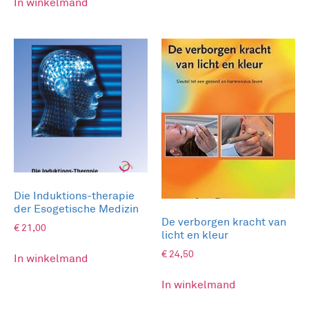
In winkelmand
Die Induktions-therapie
der Esogetische Medizin
De verborgen kracht van
€
21,00
licht en kleur
€
24,50
In winkelmand
In winkelmand