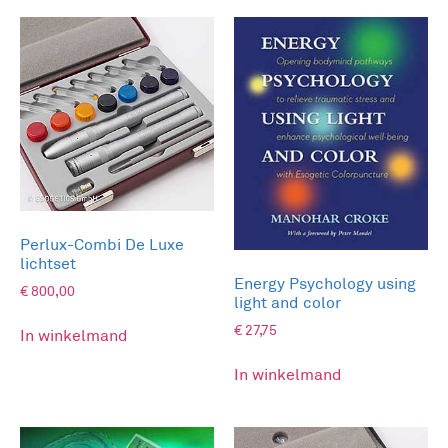
Perlux-Combi De Luxe
lichtset
Energy Psychology using
€
800,00
light and color
€
27,75
In winkelmand
In winkelmand