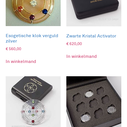
spectrale kleuren. Wordt geleverd in een doos
inclusief reservelampje. In de cursus Licht op de
Voet en diverse workshops Kleur/Lichtpunctuur,
ook voor schoonheidsverzorging leert u hoe u met
deze lichtset behandelingen kunt geven.
Esogetische klok verguld
Zwarte Kristal Activator
Gebruik Lichtset
zilver
€
620,00
€
560,00
In winkelmand
In winkelmand