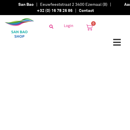
San Bao
| Eeuwfeeststraat 2 3400 Ezemaal (B) |
Aa
+32 (0) 16 78 26 86
|
Contact
0
Login