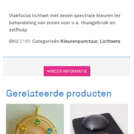
Vlakfocus lichtset met zeven spectrale kleuren ter
behandeling van zones voor o.a. thuisgebruik en
zelfhulp
SKU
Categorieën
2100
Kleurenpunctuur
,
Lichtsets
Beschrijving
MEER INFORMATIE
Beschrijving
Gerelateerde producten
Deze vlakfocus-lichtset wordt gebruikt om
specifieke zones op de huid in te stralen en is bij
uitstek geschikt voor mensen die zichzelf of hun
gezinsleden willen behandelen. Op de lichtpen
worden opzetlenzen geplaatst in de zeven