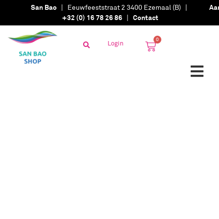
San Bao
| Eeuwfeeststraat 2 3400 Ezemaal (B) |
Aa
+32 (0) 16 78 26 86
|
Contact
0
Login