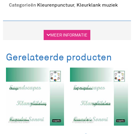
Categorieën
Kleurenpunctuur
,
Kleurklank muziek
Beschrijving
MEER INFORMATIE
Beschrijving
Gerelateerde producten
Heroriëntatie – Klankbeeld 7
Deze muziek helpt je de zin van je leven te
zoeken en te vinden. Depressies, melancholie,
leed en berusting kunnen overwonnen worden. Je
slaat wegen in die je naar je levensdoel leiden.
Voor meer informatie:
Brochure Muziek
Klankbeelden CD’s
Voor meer informatie:
Brochure Muziek
Kleurklank CD’s