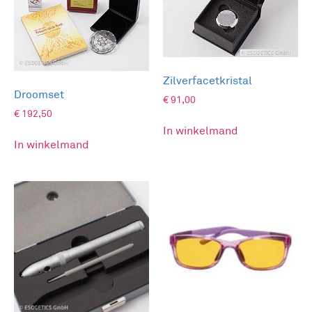
analysesysteem waarmee relevante uitspraken
kunnen worden gedaan via een gedifferentieerde
kijk op energetische regulatiestoornissen.
Zilverfacetkristal
Droomset
€
91,00
€
192,50
In winkelmand
In winkelmand
Informatie over het apparaat.
Om de beelden te maken is een donkere kamer
nodig.
Voor de verdere verwerking van de beelden
moeten de data overgezet worden naar een PC
(Windows 10, Apple) met een printer. Daar kunnen