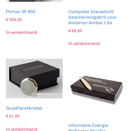
de beelden opgeslagen of geprint worden.
Afmetingen: 71 x 43 x 36 cm
Perlux-IR 950
Computer blauwlicht
Gewicht: 37 kg
beschermingsbril voor
€
569,00
kinderen Amber Lite
€
69,95
In winkelmand
Meer informatie kirlian opleiding
In winkelmand
Goudfacetkristal
€
91,00
Informatie Energie
In winkelmand
Reflector Staafje