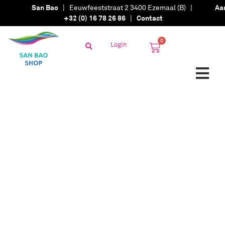
San Bao
| Eeuwfeeststraat 2 3400 Ezemaal (B) |
Aa
+32 (0) 16 78 26 86
|
Contact
0
Login