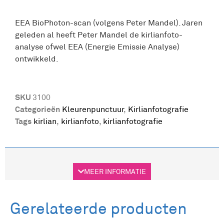
EEA BioPhoton-scan (volgens Peter Mandel). Jaren
geleden al heeft Peter Mandel de kirlianfoto-
analyse ofwel EEA (Energie Emissie Analyse)
ontwikkeld.
SKU
3100
Categorieën
Kleurenpunctuur
,
Kirlianfotografie
Tags
kirlian
,
kirlianfoto
,
kirlianfotografie
Beschrijving
Aanvullende informatie
MEER INFORMATIE
Beschrijving
Gerelateerde producten
EEA Bioscan (Kirlianfotoapparaat). Jaren geleden